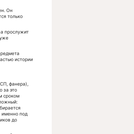
ен. Он
тся только
ва прослужит
 уже
предмета
частью истории
СП, фанера),
о за это
м сроком
оложный:
обирается
й именно под
ников до