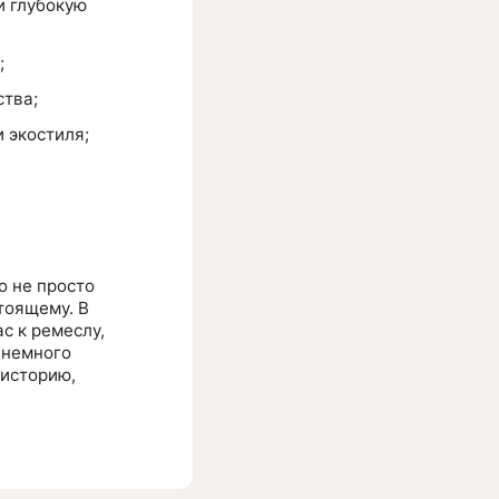
и глубокую
;
ства;
 экостиля;
о не просто
тоящему. В
с к ремеслу,
 немного
 историю,