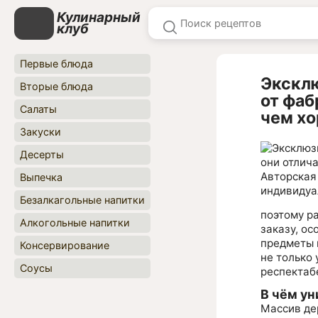
Кулинарный
клуб
Первые блюда
Эксклю
Вторые блюда
от фаб
Салаты
чем х
Закуски
Десерты
Выпечка
Безалкагольные напитки
поэтому р
Алкогольные напитки
заказу, о
предметы 
Консервирование
не только
Соусы
респектаб
В чём ун
Массив де