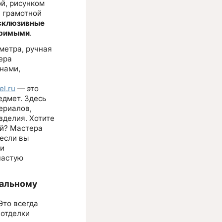
ой, рисунком
и грамотной
склюзивные
оримыми
.
метра, ручная
ера
нами,
l.ru
— это
едмет. Здесь
ериалов,
зделия. Хотите
ой? Мастера
 если вы
ли
частую
уальному
Это всегда
 отделки