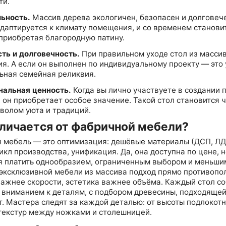
ти.
льность.
Массив дерева экологичен, безопасен и долговеч
адаптируется к климату помещения, и со временем станови
 приобретая благородную патину.
сть и долговечность.
При правильном уходе стол из масси
ия. А если он выполнен по индивидуальному проекту — это
ьная семейная реликвия.
нальная ценность.
Когда вы лично участвуете в создании 
 он приобретает особое значение. Такой стол становится 
мволом уюта и традиций.
личается от фабричной мебели?
 мебель — это оптимизация: дешёвые материалы (ДСП, ЛД
кл производства, унификация. Да, она доступна по цене, н
я платить однообразием, ограниченным выбором и меньши
 эксклюзивной мебели из массива подход прямо противоп
важнее скорости, эстетика важнее объёма. Каждый стол с
с вниманием к деталям, с подбором древесины, подходяще
т. Мастера следят за каждой деталью: от высоты подлокот
текстур между ножками и столешницей.