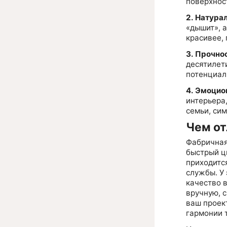
поверхнос
2. Натура
«дышит», 
красивее,
3. Прочно
десятилет
потенциал
4. Эмоцио
интерьера,
семьи, си
Чем от
Фабричная
быстрый ци
приходитс
службы. У
качество 
вручную, 
ваш проек
гармонии 