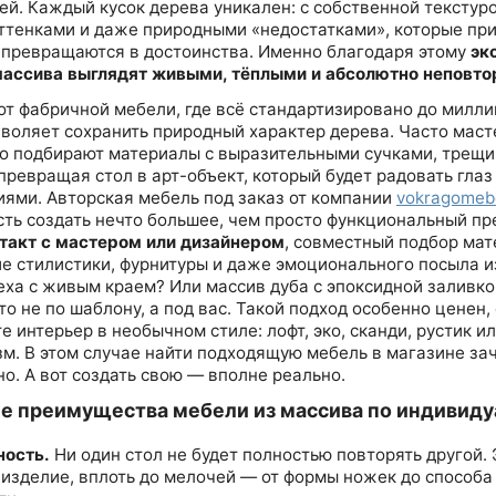
ей. Каждый кусок дерева уникален: с собственной текстур
оттенками и даже природными «недостатками», которые пр
 превращаются в достоинства. Именно благодаря этому
эк
массива выглядят живыми, тёплыми и абсолютно неповт
 от фабричной мебели, где всё стандартизировано до милли
зволяет сохранить природный характер дерева. Часто маст
о подбирают материалы с выразительными сучками, трещи
превращая стол в арт-объект, который будет радовать глаз
иями. Авторская мебель под заказ от компании
vokragomebe
ть создать нечто большее, чем просто функциональный пр
такт с мастером или дизайнером
, совместный подбор мат
е стилистики, фурнитуры и даже эмоционального посыла и
реха с живым краем? Или массив дуба с эпоксидной заливк
то не по шаблону, а под вас. Такой подход особенно ценен,
 интерьер в необычном стиле: лофт, эко, сканди, рустик и
м. В этом случае найти подходящую мебель в магазине за
о. А вот создать свою — вполне реально.
е преимущества мебели из массива по индивид
ность.
Ни один стол не будет полностью повторять другой. 
 изделие, вплоть до мелочей — от формы ножек до способа