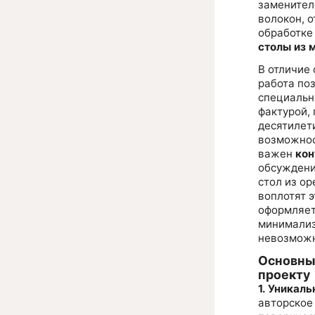
заменител
волокон, 
обработке
столы из 
В отличие
работа по
специальн
фактурой, 
десятилет
возможнос
важен
кон
обсуждени
стол из о
воплотят э
оформляете
минимализ
невозможн
Основны
проекту
1. Уникаль
авторское