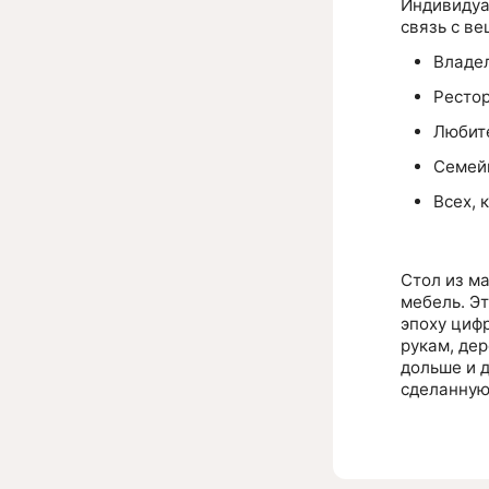
Индивидуал
связь с ве
Владел
Рестор
Любите
Семейн
Всех, 
Стол из ма
мебель. Э
эпоху циф
рукам, дер
дольше и д
сделанную