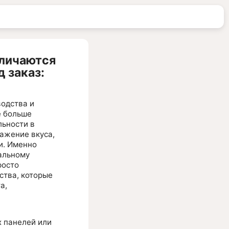
тличаются
 заказ:
водства и
ё больше
льности в
ражение вкуса,
и. Именно
альному
росто
ства, которые
а,
х панелей или