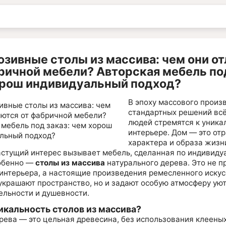
зивные столы из массива: чем они о
ричной мебели? Авторская мебель под
орош индивидуальный подход?
В эпоху массового произ
стандартных решений вс
людей стремятся к уника
интерьере. Дом — это от
характера и образа жизн
астущий интерес вызывает мебель, сделанная по индивиду
собенно —
столы из массива
натурального дерева. Это не п
интерьера, а настоящие произведения ремесленного искус
 украшают пространство, но и задают особую атмосферу уют
ельности и душевности.
икальность столов из массива?
рева — это цельная древесина, без использования клеены