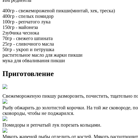
Ингредиенты
400гр - свежемороженой пикши(минтай, хек, треска)
400гр - спелых помидор
100гр - репчатого лука
150гр - майонеза
2зубчика чеснока
70гр - свежего шпината
25гр - сливочного масла
50гр - укроп и петрушка
растительное масло для жарки пикши
мука для обваливания пикши
Приготовление
Свежемороженую пикшу разморозить, почистить, тщательно пом
Рыбу обжарить до золотистой корочки. На той же сковороде, п
сковороды, чтобы не поджарился.
Помидоры и репчатый лук порезать кольцами.
Мякоть жареной рыбы отделить от костей. Мякоть распотрошит