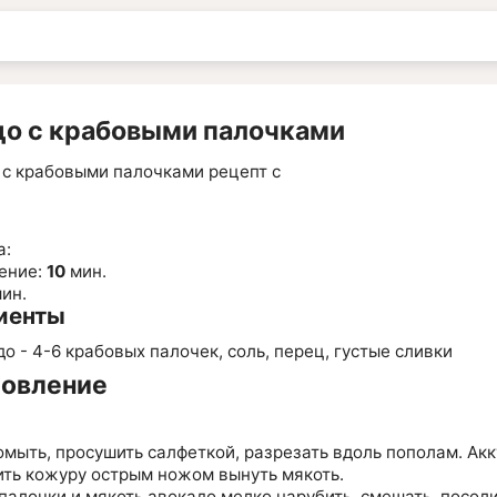
до с крабовыми палочками
а:
ение:
10
мин.
ин.
иенты
до - 4-6 крабовых палочек, соль, перец, густые сливки
товление
омыть, просушить салфеткой, разрезать вдоль пополам. Акк
ить кожуру острым ножом вынуть мякоть.
алочки и мякоть авокадо мелко нарубить, смешать, посоли