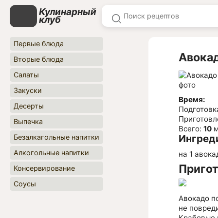
Кулинарный
клуб
Первые блюда
Авока
Вторые блюда
Салаты
Закуски
Время:
Десерты
Подготовк
Приготовл
Выпечка
Всего:
10
м
Ингред
Безалкагольные напитки
Алкогольные напитки
на 1 авока
Приго
Консервирование
Соусы
Авокадо п
не повред
Крабовые п