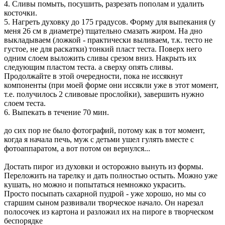
4. Сливы помыть, посушить, разрезать пополам и удалить
косточки.
5. Нагреть духовку до 175 градусов. Форму для выпекания (у
меня 26 см в диаметре) тщательно смазать жиром. На дно
выкладываем (ложкой - практически выливаем, т.к. тесто не
густое, не для раскатки) тонкий пласт теста. Поверх него
одним слоем выложить сливы срезом вниз. Накрыть их
следующим пластом теста. а сверху опять сливы.
Продолжайте в этой очередности, пока не иссякнут
компоненты (при моей форме они иссякли уже в этот момент,
т.е. получилось 2 сливовые прослойки), завершить нужно
слоем теста.
6. Выпекать в течение 70 мин.
до сих пор не было фотографий, потому как в тот момент,
когда я начала печь, муж с детьми ушел гулять вместе с
фотоаппаратом, а вот потом он вернулся...
Достать пирог из духовки и осторожно вынуть из формы.
Переложить на тарелку и дать полностью остыть. Можно уже
кушать, но можно и попытаться немножко украсить.
Просто посыпать сахарной пудрой - уже хорошо, но мы со
старшим сыном развивали творческое начало. Он нарезал
полосочек из картона и разложил их на пироге в творческом
беспорядке