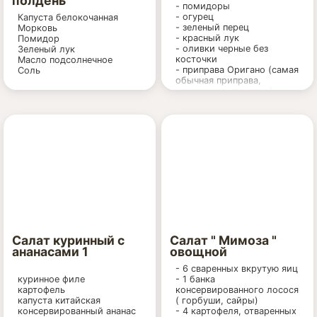
полдень
- помидоры
- огурец
Капуста белокочанная
- зеленый перец
Морковь
- красный лук
Помидор
- оливки черные без
Зеленый лук
косточки
Масло подсолнечное
- приправа Оригано (самая
Соль
обычная приправа,
узнаваемая упаковка)
- сыр Фета. Конечно,
настоящего сыра фета в
нужный момент может не
оказаться в магазине. Его
может заменить сыр «типа
фета».
- оливковое масло, т.к.
салат – греческий. Можно,
конечно, его заменить на
подсолнечное, но только
нерафинированное,
душистое.
Салат куринный с
Салат " Мимоза "
ананасами 1
овощной
- 6 сваренных вкрутую яиц
куринное филе
- 1 банка
картофель
консервированного лосося
капуста китайская
( горбуши, сайры)
консервированный ананас
- 4 картофеля, отваренных