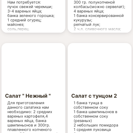
Нам потребуется:
300 гр. полукопченой
пучок свежей черемши;
колбасы(можно сервелат);
3-4 вареных яйца;
4 вареных яйца;
банка зеленого горошка;
1 банка консервированной
1 средний огурец;
кукурузы;
майонез;
репчатый лук;
соль,перец.
2 ч.л. сливочного масла;
майонез.
Салат " Нежный "
Салат с тунцом 2
Для приготовления
1 банка тунца в
данного салатика нам
собственном соку
необходимо: 2 средних
1 банка шампиньонов в
вареных картофеля,4
собственном соку
вареных яйца, банка
(резаных)
шампиньонов и 300гр.
2 небольших помидора
плавленного копченого
1 средняя луковица