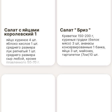
Салат с яйцами
Салат " Бриз "
королевский 1
Креветки 150-200 г,
куриные грудки (белое
яйцо куриное 4 шт.
мясо) 3 шт, ананасы
яблоко кислое 1 шт.
консервированные 1 банка,
среднего размера
яйца 3 шт, майонез,
лук репчатый 1 шт.
тарталетки (7см)10 шт.
среднего размера
сыр любой, кроме
плавленного 50-70 г.
орехи грецкие рубленные
0,5 стакана
майонез 200 г.
уксус столовый для
маринада лука 2ст. ложки