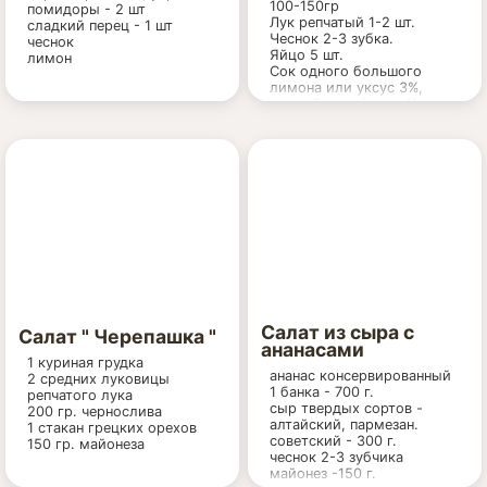
100-150гр
помидоры - 2 шт
Лук репчатый 1-2 шт.
сладкий перец - 1 шт
Чеснок 2-3 зубка.
чеснок
Яйцо 5 шт.
лимон
Сок одного большого
лимона или уксус 3%,
соевый соус (густой) по
вкусу.
Раст. масло.- для жарки.
Салат из сыра с
Салат " Черепашка "
ананасами
1 куриная грудка
ананас консервированный
2 средних луковицы
1 банка - 700 г.
репчатого лука
сыр твердых сортов -
200 гр. чернослива
алтайский, пармезан.
1 стакан грецких орехов
советский - 300 г.
150 гр. майонеза
чеснок 2-3 зубчика
майонез -150 г.