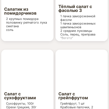
Тёплый салат с
Салатик из
фасолью 3
помидорчиков
1 пачка замороженной
2 крупных помидора
фасоли
половинку репчатого лука
1 пачка замороженных
сметана
шампиньонов
соль
2 средние луковицы
Соль, перец, приправа
"Вегета"
2 столовые ложки
подсолнечного масла
Салат с
Салат с
сухофруктами
грейпфрутом
Сухофрукты, 100г
Грейпфрут, 1 шт
Орехи грецкие, 30г
Крабовые палочки, 2