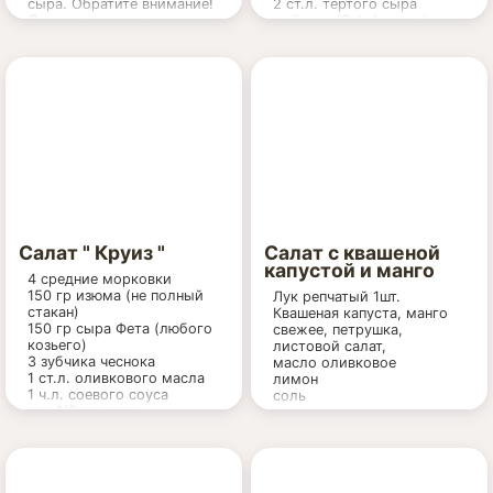
сыра. Обратите внимание!
2 ст.л. тертого сыра
Дело в том что вкусовые
майонез (Salad cream)
качества салата очень
соль, перец
зависят от того какой сыр
вы выбрали,поэтому я
советую покупать
плавленный копченый сыр
без каких либо добавок,и
чтобы он имел среднюю
твердость. Салат
прекрасно подходит для
праздничного стола и им
быстро наедаешься:))))
Салат " Круиз "
Салат с квашеной
капустой и манго
4 средние морковки
150 гр изюма (не полный
Лук репчатый 1шт.
стакан)
Квашеная капуста, манго
150 гр сыра Фета (любого
свежее, петрушка,
козьего)
листовой салат,
3 зубчика чеснока
масло оливковое
1 ст.л. оливкового масла
лимон
1 ч.л. соевого соуса
соль
сок 1/2 лимона
корица на кончике ножа