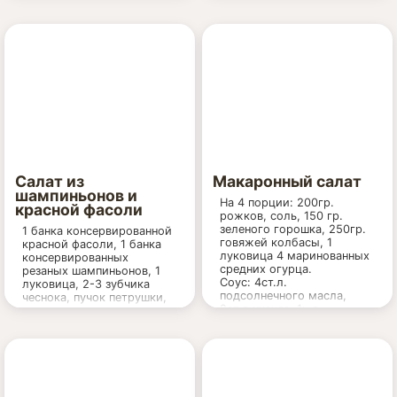
1 зеленое яблоко
сок 1 лимона
зелень
зеленый лук
растительное масло
Салат из
Макаронный салат
шампиньонов и
На 4 порции: 200гр.
красной фасоли
рожков, соль, 150 гр.
зеленого горошка, 250гр.
1 банка консервированной
говяжей колбасы, 1
красной фасоли, 1 банка
луковица 4 маринованных
консервированных
средних огурца.
резаных шампиньонов, 1
Соус: 4ст.л.
луковица, 2-3 зубчика
подсолнечного масла,
чеснока, пучок петрушки,
2ст.л уксуса, 1ч.л.
полпучка укропа, растит.
горчицы, соль, перец,
масло для жарки,
1ст.л мелко рубленной
майонез.
петрушки, душа и
настроение 5 кг.
По желанию можно
добавить немного