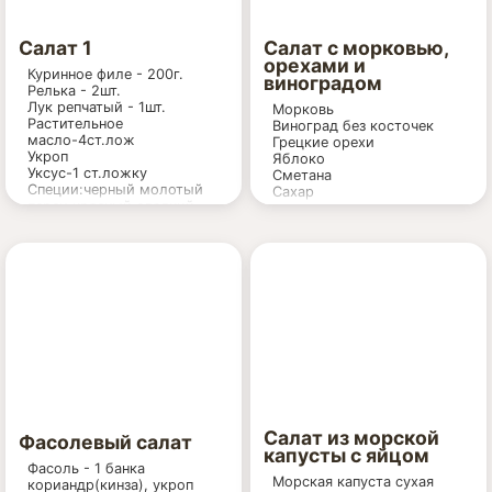
Салат 1
Салат с морковью,
орехами и
Куринное филе - 200г.
виноградом
Релька - 2шт.
Лук репчатый - 1шт.
Морковь
Растительное
Виноград без косточек
масло-4ст.лож
Грецкие орехи
Укроп
Яблоко
Уксус-1 ст.ложку
Сметана
Специи:черный молотый
Сахар
перец,красный сладкий
молотый перец- по вкусу.
Салат из морской
Фасолевый салат
капусты с яйцом
Фасоль - 1 банка
Морская капуста сухая
кориандр(кинза), укроп