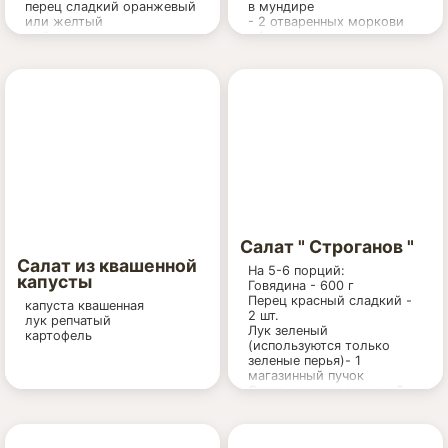
перец сладкий оранжевый
в мундире
или желтый
- 2 отваренных моркови
майонез
- 1 луковица
- майонез
Салат " Строганов "
Салат из квашенной
На 5-6 порций:
капусты
Говядина - 600 г
Перец красный сладкий -
капуста квашенная
2 шт.
лук репчатый
Лук зеленый
картофель
(используются только
зеленые перья)- 1
магазинный пучок
Опята маринованные - 2
баночки по 250 г (или
одна на 500 г)
Салат латук для украшения