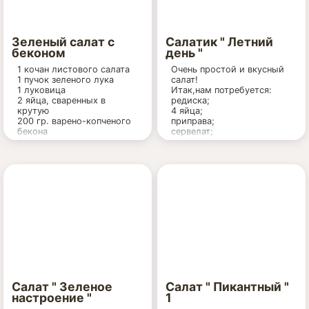
Зеленый салат с
Салатик " Летний
беконом
день "
1 кочан листового салата
Очень простой и вкусный
1 пучок зеленого лука
салат!
1 луковица
Итак,нам потребуется:
2 яйца, сваренных в
редиска;
крутую
4 яйца;
200 гр. варено-копченого
приправа;
бекона
сервелат;
2 ст.л. растительного
чеснок;
масла
майонез;
Перец по вкусу
зелень.
Салат " Зеленое
Салат " Пикантный "
настроение "
1