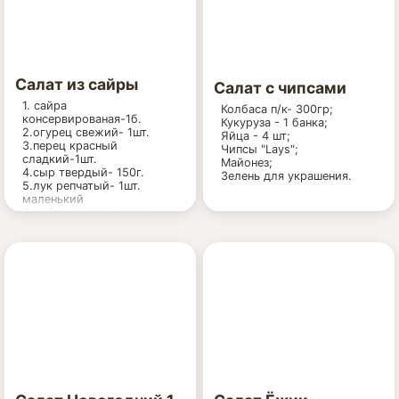
Салат из сайры
Салат с чипсами
1. сайра
Колбаса п/к- 300гр;
консервированая-1б.
Кукуруза - 1 банка;
2.огурец свежий- 1шт.
Яйца - 4 шт;
3.перец красный
Чипсы "Lays";
сладкий-1шт.
Майонез;
4.сыр твердый- 150г.
Зелень для украшения.
5.лук репчатый- 1шт.
маленький
6.майонез, соль, перец.