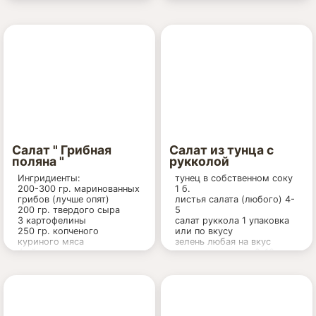
соль, перец - по вскусу
Салат " Грибная
Салат из тунца с
поляна "
рукколой
Ингридиенты:
тунец в собственном соку
200-300 гр. маринованных
1 б.
грибов (лучше опят)
листья салата (любого) 4-
200 гр. твердого сыра
5
3 картофелины
салат руккола 1 упаковка
250 гр. копченого
или по вкусу
куриного мяса
зелень любая на вкус
4 яйца
помидоры черри 9-10 шт.
майонез
сыр пармезан 100 гр.
для заправки:
сок лимона
оливковое масло
соль
перец