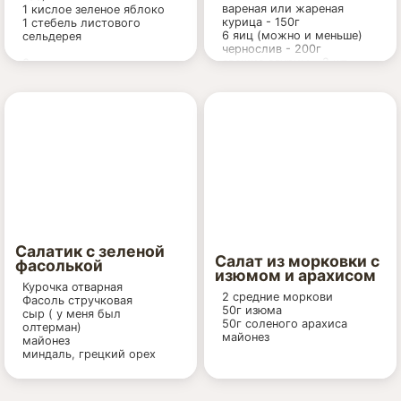
вареная или жареная
1 кислое зеленое яблоко
курица - 150г
1 стебель листового
6 яиц (можно и меньше)
сельдерея
чернослив - 200г
свежие огурцы - 2 шт
Заправка:
грецкие орехи - 60г
100 мл нежирных сливок
майонез - 250г
(у меня были 10%)
зелень для украшения
1 ст.л. лимонного сока
1/2 ч.л. соли
белый перец по вкусу
Салатик с зеленой
Салат из морковки с
фасолькой
изюмом и арахисом
Курочка отварная
2 средние моркови
Фасоль стручковая
50г изюма
сыр ( у меня был
50г соленого арахиса
олтерман)
майонез
майонез
миндаль, грецкий орех