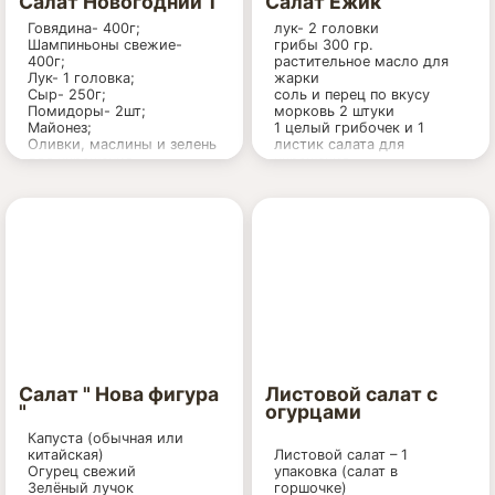
Салат Новогодний 1
Салат Ёжик
Говядина- 400г;
лук- 2 головки
Шампиньоны свежие-
грибы 300 гр.
400г;
растительное масло для
Лук- 1 головка;
жарки
Сыр- 250г;
соль и перец по вкусу
Помидоры- 2шт;
морковь 2 штуки
Майонез;
1 целый грибочек и 1
Оливки, маслины и зелень
листик салата для
для украшения.
украшения
2 маслины для украшения
яйца 3 штуки
отварная куриная грудка
300 грам
маринованые огурцы 4
штучки
майонез по вкусу
Салат " Нова фигура
Листовой салат с
"
огурцами
Капуста (обычная или
китайская)
Листовой салат – 1
Огурец свежий
упаковка (салат в
Зелёный лучок
горшочке)