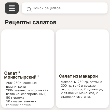
Рецепты салатов
Салат "
Салат из макарон
монастырский "
макароны 250 гр, ветчина
200-250г -соленые
300 гр, грибы свежие
шампиньоны
около 300 гр, 2 луковицы,
200г -зеленого горошка (я
2 ст.ложки майонеза, 2
взяла консервированный)
ст.ложки сметаны.
50 г-изюма
50 г-измельченных
грецких орехов
4 -вареных картофелины