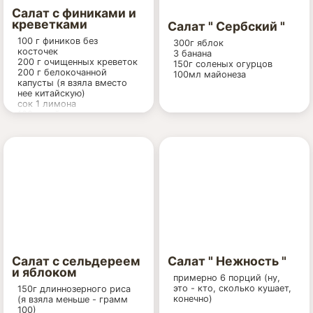
желанию и вкусам, его
Салат с финиками и
можно и не добавлять)
креветками
5. Для праздничного
Салат " Сербский "
варианта добвьте в этот
100 г фиников без
300г яблок
список креветки.
косточек
3 банана
Заправка:
200 г очищенных креветок
150г соленых огурцов
Лимон
200 г белокочанной
100мл майонеза
Оливковое масло
капусты (я взяла вместо
Горчица
нее китайскую)
сок 1 лимона
100 г майонеза
соль, перец
(в оригинале пропорции
креветок и фиников были
наоборот: 200г фиников и
100г креветок, но мне
показалось, что так будет
слишком сладко)
Салат с сельдереем
Салат " Нежность "
и яблоком
примерно 6 порций (ну,
это - кто, сколько кушает,
150г длиннозерного риса
конечно)
(я взяла меньше - грамм
100)