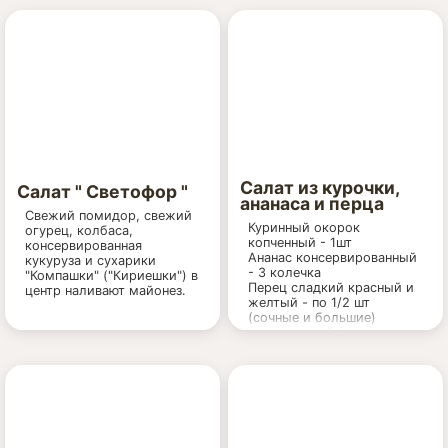
Салат из курочки,
Салат " Светофор "
ананаса и перца
Свежий помидор, свежий
Куринный окорок
огурец, колбаса,
копченный - 1шт
консервированная
Ананас консервированный
кукуруза и сухарики
- 3 колечка
"Компашки" ("Кириешки") в
Перец сладкий красный и
центр наливают майонез.
желтый - по 1/2 шт
(сочные и большие)
лук репчатый (лучше
красный)- 1 шт
(маленький)
майонез - 2 стол.лож.