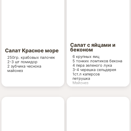
Заправка:
густая сметана(20 и более
%) - 6 стол. ложек
хрен столовый (это такая
приправа, продается в
баночках) - 1 чайн. ложка
лимон - 2 стол. ложки
свежевыжатого
лимонного сока
Салат с яйцами и
соль - по вкусу (1-2
беконом
щепотки)
Салат Красное море
6 крупных яиц
250гр. крабовых палочек
Заправка на 2 порции
5 тонких ломтиков бекона
2-3 шт помидор
салата (на 200 г мяса):
4 пера зеленого лука
2 зубчика чеснока
2 стол. ложки сметаны
3-4 черешка сельдерея
майонез
1/2 чайн. ложки столового
1ст.л каперсов
хрена
петрушка
1/3 стол. ложки свежего
Майонез
лимонного сока
соль - по вкусу