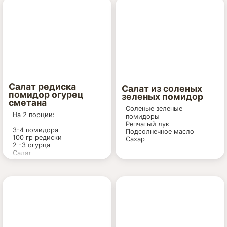
масла ,
3 ст. ложки лимонного
сока,
1 чайная ложка сахара;
соль по вкусу как
обычно,для салата,
молотый черный перец по
вкусу.
Салат редиска
Салат из соленых
помидор огурец
зеленых помидор
сметана
Соленые зеленые
На 2 порции:
помидоры
Репчатый лук
3-4 помидора
Подсолнечное масло
100 гр редиски
Сахар
2 -3 огурца
Салат
Соль
Для заправки: 3 ст. ложки
сметаны или
растительного масла.