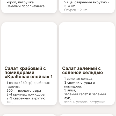
Укроп, петрушка
Яйца, сваренные вкрутую -
Семечки посолнечника
3-4 шт.
Огурец – 2 шт.
соль, перец, раст.масло
среднеплодных
для заправки
Соль
Сметана
Салат крабовый с
Салат зеленый с
помидорами
соленой сельдью
«Крабовая слойка» 1
1 соленая сельдь,
3 свежих огурца и
1 пачка (240 гр) крабовых
помидора,
палочек
3 яйца,
200 г твердого сыра
зеленый салат и зеленый
3-4 крупных помидора
лук,
2-3 сваренных вкрутую
зелень укропа, петрушки.
яиц
2 зубчика чеснока
Для салатной заправки:
Майонез.
3 ст. ложки растительного