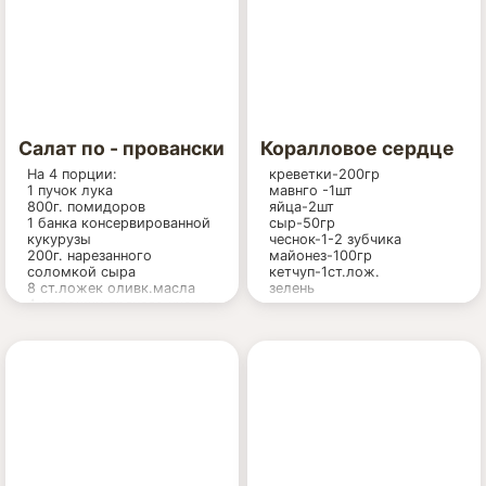
Салат по - провански
Коралловое сердце
На 4 порции:
креветки-200гр
1 пучок лука
мавнго -1шт
800г. помидоров
яйца-2шт
1 банка консервированной
сыр-50гр
кукурузы
чеснок-1-2 зубчика
200г. нарезанного
майонез-100гр
соломкой сыра
кетчуп-1ст.лож.
8 ст.ложек оливк.масла
зелень
4 ст.ложки пряного уксуса
2 ч.ложки горчицы
1/2 ч.ложки меда
соль, перец, по 1 веточке
тимьяна и майорана, 1
долька чеснока, 3 ломтика
хлеба для тостов