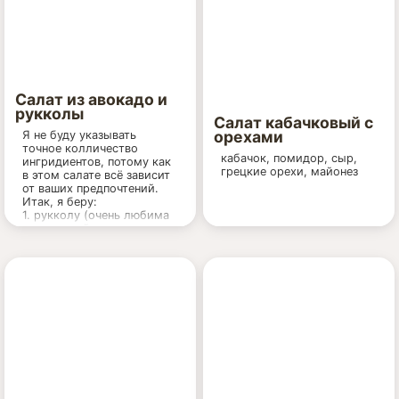
красного сладкого перца,
но только чтобы не
перебивал остальные
ароматы.
Салат из авокадо и
рукколы
Салат кабачковый с
орехами
Я не буду указывать
точное колличество
кабачок, помидор, сыр,
ингридиентов, потому как
грецкие орехи, майонез
в этом салате всё зависит
от ваших предпочтений.
Итак, я беру:
1. рукколу (очень любима
она в нашей семье,
поэтому я не скуплюсь);
2. авокадо (обычно 1
целую штуку). Кстати, если
кто-то не умеет выбирать
этот фрукт, то вот вам мой
совет - спелый авокадо
должен быть мягким, но
не склизским, желательно,
чтобы не было коричневых
пятен на кожице);
3. Помидорки
4. Сладкий перчик (по