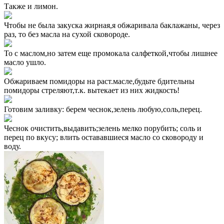
Также и лимон.
Чтобы не была закуска жирная,я обжаривала баклажаны, через
раз, то без масла на сухой сковороде.
То с маслом,но затем еще промокала салфеткой,чтобы лишнее
масло ушло.
Обжариваем помидоры на раст.масле,будьте бдительны
помидоры стреляют,т.к. вытекает из них жидкость!
Готовим заливку: берем чеснок,зелень любую,соль,перец.
Чеснок очистить,выдавить;зелень мелко порубить; соль и
перец по вкусу; влить остававшиеся масло со сковороду и
воду.