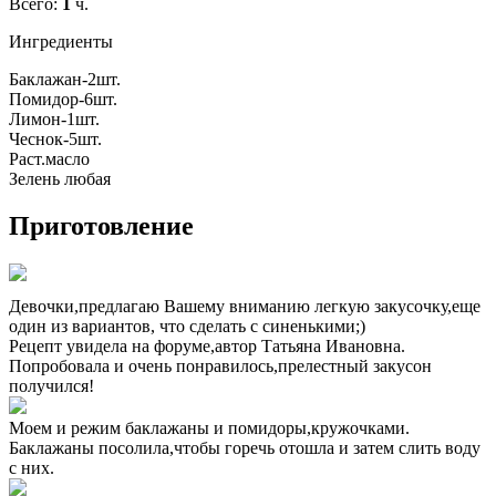
Всего:
1
ч.
Ингредиенты
Баклажан-2шт.
Помидор-6шт.
Лимон-1шт.
Чеснок-5шт.
Раст.масло
Зелень любая
Приготовление
Девочки,предлагаю Вашему вниманию легкую закусочку,еще
один из вариантов, что сделать с синенькими;)
Рецепт увидела на форуме,автор Татьяна Ивановна.
Попробовала и очень понравилось,прелестный закусон
получился!
Моем и режим баклажаны и помидоры,кружочками.
Баклажаны посолила,чтобы горечь отошла и затем слить воду
с них.