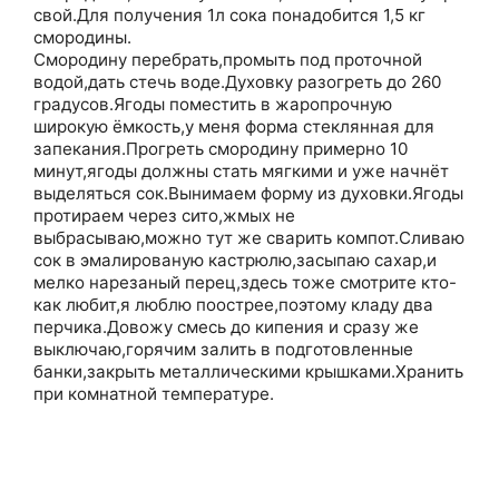
свой.Для получения 1л сока понадобится 1,5 кг
смородины.
Смородину перебрать,промыть под проточной
водой,дать стечь воде.Духовку разогреть до 260
градусов.Ягоды поместить в жаропрочную
широкую ёмкость,у меня форма стеклянная для
запекания.Прогреть смородину примерно 10
минут,ягоды должны стать мягкими и уже начнёт
выделяться сок.Вынимаем форму из духовки.Ягоды
протираем через сито,жмых не
выбрасываю,можно тут же сварить компот.Сливаю
сок в эмалированую кастрюлю,засыпаю сахар,и
мелко нарезаный перец,здесь тоже смотрите кто-
как любит,я люблю поострее,поэтому кладу два
перчика.Довожу смесь до кипения и сразу же
выключаю,горячим залить в подготовленные
банки,закрыть металлическими крышками.Хранить
при комнатной температуре.