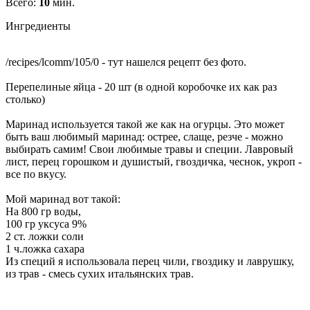
Всего:
10
мин.
Ингредиенты
/recipes/lcomm/105/0 - тут нашелся рецепт без фото.
Перепелиные яйца - 20 шт (в одной коробочке их как раз
столько)
Маринад используется такой же как на огурцы. Это может
быть ваш любимый маринад: острее, слаще, резче - можно
выбирать самим! Свои любимые травы и специи. Лавровый
лист, перец горошком и душистый, гвоздичка, чеснок, укроп -
все по вкусу.
Мой маринад вот такой:
На 800 гр воды,
100 гр уксуса 9%
2 ст. ложки соли
1 ч.ложка сахара
Из специй я использовала перец чили, гвоздику и лаврушку,
из трав - смесь сухих итальянских трав.