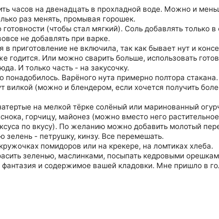
ить часов на двенадцать в прохладной воде. Можно и меньш
олько раз менять, промывая горошек.
 готовности (чтобы стал мягкий). Соль добавлять только в
овсе не добавлять при варке.
я в приготовление не включила, так как бывает нут и кон
же годится. Или можно сварить больше, использовать готов
юда. И только часть - на закусочку.
то понадобилось. Варёного нута примерно полтора стакана.
ут вилкой (можно и блендером, если хочется получить бол
натертые на мелкой тёрке солёный или маринованный огурч
еснока, горчицу, майонез (можно вместо него растительное
уксуса по вкусу). По желанию можно добавить молотый пер
 зелень - петрушку, кинзу. Все перемешать.
кружочках помидоров или на крекере, на ломтиках хлеба.
асить зеленью, маслинками, посыпать кедровыми орешкам
 фантазия и содержимое вашей кладовки. Мне пришло в го