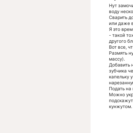
Нут замоч
воду неск
Сварить до
или даже в
Я это врем
- такой то
другого бл
Вот все, ч
Размять н
массу).
Добавить 
зубчика ч
капельку 
нарезанную
Подать на 
Можно укр
подскажут
кунжутом.