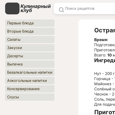
Кулинарный
клуб
Первые блюда
Острая
Вторые блюда
Салаты
Время:
Подготовк
Закуски
Приготовл
Всего:
10
м
Десерты
Ингред
Выпечка
Безалкагольные напитки
Нут - 200 г
Горчица - 1
Алкогольные напитки
Майонез - 2
Консервирование
Солёный ог
Чеснок - 2
Соусы
Соль, пере
Для подачи
Приго