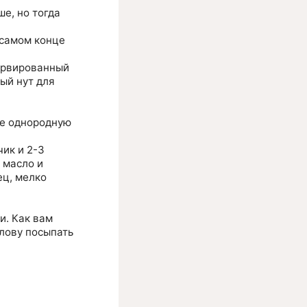
е, но тогда
 самом конце
сервированный
ый нут для
ее однородную
ик и 2-3
 масло и
ец, мелко
и. Как вам
лову посыпать