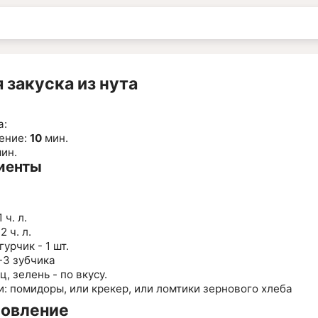
 закуска из нута
а:
ение:
10
мин.
ин.
иенты
 ч. л.
 ч. л.
урчик - 1 шт.
-3 зубчика
ц, зелень - по вкусу.
: помидоры, или крекер, или ломтики зернового хлеба
товление